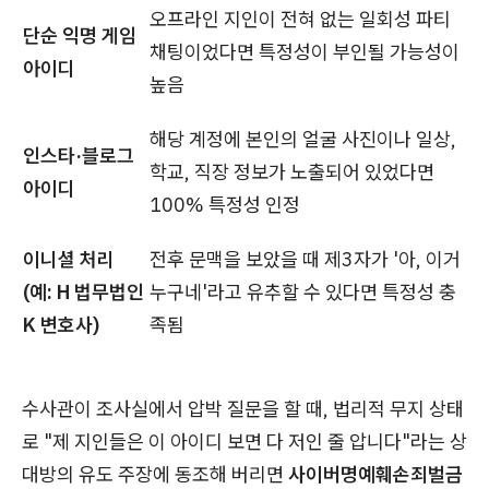
오프라인 지인이 전혀 없는 일회성 파티
단순 익명 게임
채팅이었다면 특정성이 부인될 가능성이
아이디
높음
해당 계정에 본인의 얼굴 사진이나 일상,
인스타·블로그
학교, 직장 정보가 노출되어 있었다면
아이디
100% 특정성 인정
이니셜 처리
전후 문맥을 보았을 때 제3자가 '아, 이거
(예: H 법무법인
누구네'라고 유추할 수 있다면 특정성 충
K 변호사)
족됨
수사관이 조사실에서 압박 질문을 할 때, 법리적 무지 상태
로 "제 지인들은 이 아이디 보면 다 저인 줄 압니다"라는 상
대방의 유도 주장에 동조해 버리면
사이버명예훼손죄벌금