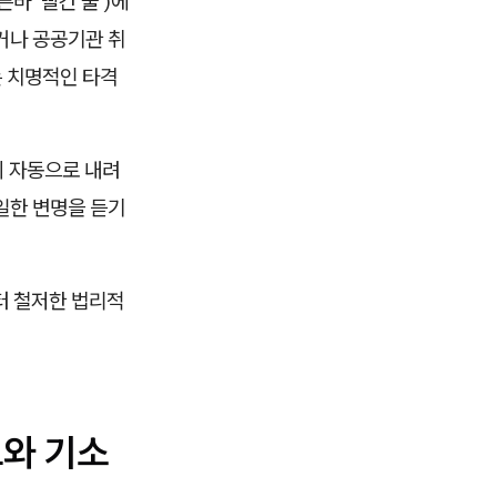
바 '빨간 줄')에
거나 공공기관 취
는 치명적인 타격
 자동으로 내려
일한 변명을 듣기
터 철저한 법리적
도와 기소