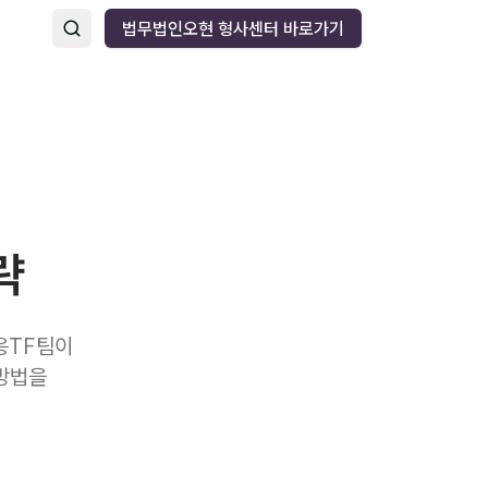
법무법인오현 형사센터 바로가기
략
응TF팀이
 방법을