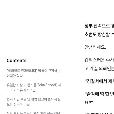
장부 단속으로 
초범도 방심할 수
안녕하세요.
갑작스러운 수사
Contents
고 계실 의뢰인
"벌금형도 전과입니다" 법률이 규정하는
엄격한 형량
"경찰서에서 제 
유일한 비상구, 존스쿨(John School) 제
도와 기소유예의 조건
"술김에 딱 한 
형사 사건 수임 및 형량 협상이 반드시 필
요?"
요한 실무적 이유
상담 오시는 분들이 가장 자주 묻는 질문