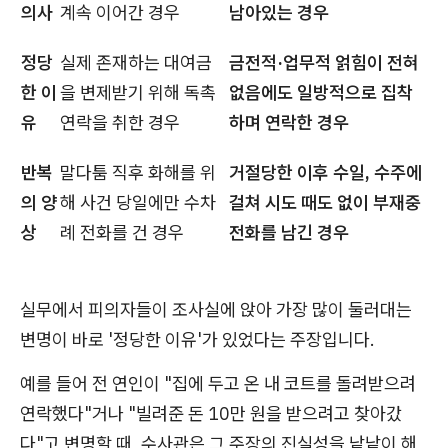
의사
계속 이어간 경우
남아있는 경우
정당
실제 존재하는 대여금
금전적·업무적 얽힘이 전혀
한 이
을 변제받기 위해 독촉
없음에도 일방적으로 집착
유
연락을 취한 경우
하며 연락한 경우
반복
말다툼 직후 화해를 위
거절당한 이후 수일, 수주에
의 양
해 사건 당일에만 수차
걸쳐 시도 때도 없이 부재중
상
례 전화를 건 경우
전화를 남긴 경우
실무에서 피의자들이 조사실에 앉아 가장 많이 둘러대는
변명이 바로 '정당한 이유'가 있었다는 주장입니다.
예를 들어 전 연인이 "집에 두고 온 내 코트를 돌려받으려
연락했다"거나 "빌려준 돈 10만 원을 받으려고 찾아갔
다"고 변명할 때, 수사관은 그 주장의 진실성을 낱낱이 해