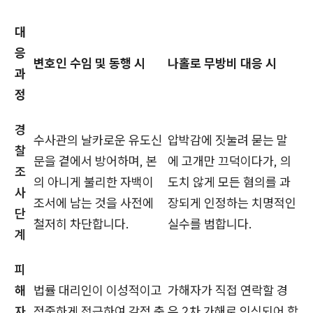
대
응
변호인 수임 및 동행 시
나홀로 무방비 대응 시
과
정
경
수사관의 날카로운 유도신
압박감에 짓눌려 묻는 말
찰
문을 곁에서 방어하며, 본
에 고개만 끄덕이다가, 의
조
의 아니게 불리한 자백이
도치 않게 모든 혐의를 과
사
조서에 남는 것을 사전에
장되게 인정하는 치명적인
단
철저히 차단합니다.
실수를 범합니다.
계
피
해
법률 대리인이 이성적이고
가해자가 직접 연락할 경
자
정중하게 접근하여 감정 충
우 2차 가해로 인식되어 합