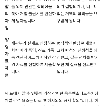
합
돌 없이 원만한 합의점을
의가 결렬되거나, 터무니
의
찾아 처벌 불원서를 안전하
없는 거액의 합의금을 요
과
게 받아냅니다.
구받게 됩니다.
정
양
재판부가 실제로 인정하는
형식적인 반성문 제출에
형
차량 매각 증명, 진료 기록
그쳐 반성의 진정성을 의
자
등 객관적이고 체계적인 감
심받고, 결국 선처를 받지
료
경 자료를 선별하여 제출합
못한 채 실형을 선고받게
제
니다.
됩니다.
출
위 표에서 알 수 있듯이 가장 강력한 음주뺑소니도주치상
처벌 감경 요소는 바로 '피해자와의 형사 합의'입니다. 하