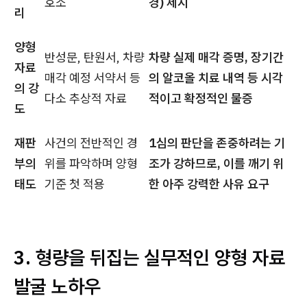
호소
경) 제시
리
양형
반성문, 탄원서, 차량
차량 실제 매각 증명, 장기간
자료
매각 예정 서약서 등
의 알코올 치료 내역 등 시각
의 강
다소 추상적 자료
적이고 확정적인 물증
도
재판
사건의 전반적인 경
1심의 판단을 존중하려는 기
부의
위를 파악하며 양형
조가 강하므로, 이를 깨기 위
태도
기준 첫 적용
한 아주 강력한 사유 요구
3. 형량을 뒤집는 실무적인 양형 자료
발굴 노하우