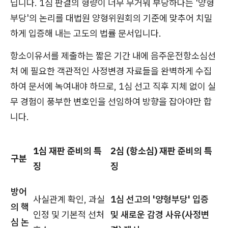
닙니다. 1심 판결의 형량이 너무 무거워 부당하다는 '양형
부당'의 논리를 대법원 양형위원회의 기준에 맞추어 치밀
하게 입증해 내는 고도의 법률 문서입니다.
항소이유서를 제출하는 짧은 기간 내에 음주운전항소심선
처 에 필요한 객관적인 사정변경 자료들을 완벽하게 수집
하여 문서에 녹여내야 하므로, 1심 선고 직후 지체 없이 실
무 경험이 풍부한 변호인을 선임하여 방향을 잡아야만 합
니다.
1심 재판 준비의 특
2심 (항소심) 재판 준비의 특
구분
징
징
방어
사실관계 확인, 과실
1심 선고의 '양형부당' 입증
의 핵
인정 및 기본적 선처
및 새로운 감경 사유(사정변
심 논